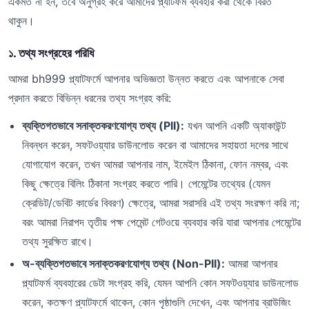
একমত না হন, তবে অনুগ্রহ করে আমাদের প্ল্যাটফর্ম ব্যবহার করা থেকে বিরত
থাকুন।
১. তথ্য সংগ্রহের পরিধি
আমরা bh999 প্ল্যাটফর্মে আপনার অভিজ্ঞতা উন্নত করতে এবং আপনাকে সেবা
প্রদান করতে বিভিন্ন ধরনের তথ্য সংগ্রহ করি:
ব্যক্তিগতভাবে সনাক্তকরণযোগ্য তথ্য (PII):
যখন আপনি একটি অ্যাকাউন্ট
নিবন্ধন করেন, সফটওয়্যার ডাউনলোড করেন বা আমাদের সহায়তা দলের সাথে
যোগাযোগ করেন, তখন আমরা আপনার নাম, ইমেইল ঠিকানা, ফোন নম্বর, এবং
কিছু ক্ষেত্রে বিলিং ঠিকানা সংগ্রহ করতে পারি। পেমেন্টের তথ্যের (যেমন
ক্রেডিট/ডেবিট কার্ডের বিবরণ) ক্ষেত্রে, আমরা সরাসরি এই তথ্য সংরক্ষণ করি না;
বরং আমরা নিরাপদ তৃতীয় পক্ষ পেমেন্ট গেটওয়ে ব্যবহার করি যারা আপনার পেমেন্টের
তথ্য সুরক্ষিত রাখে।
অ-ব্যক্তিগতভাবে সনাক্তকরণযোগ্য তথ্য (Non-PII):
আমরা আপনার
প্ল্যাটফর্ম ব্যবহারের ডেটা সংগ্রহ করি, যেমন আপনি কোন সফটওয়্যার ডাউনলোড
করেন, কতক্ষণ প্ল্যাটফর্মে থাকেন, কোন পৃষ্ঠাগুলি দেখেন, এবং আপনার ব্রাউজিং