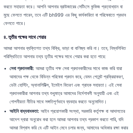
করতে সহায়তা করে। আপনি আপনার ব্রাউজারের সেটিংসে কুকিজ প্রত্যাখ্যান বা
মুছে ফেলতে পারেন, তবে এটি bh999 এর কিছু কার্যকারিতা বা পরিষেবাতে প্রভাব
ফেলতে পারে।
৪. তৃতীয় পক্ষের সাথে শেয়ার
আমরা আপনার ব্যক্তিগত তথ্য বিক্রি, ভাড়া বা বাণিজ্য করি না। তবে, নিম্নলিখিত
পরিস্থিতিতে আপনার তথ্য তৃতীয় পক্ষের সাথে শেয়ার করা হতে পারে:
সেবা প্রদানকারী:
আমরা তৃতীয় পক্ষ সেবা প্রদানকারীদের সাথে কাজ করি যারা
আমাদের পক্ষ থেকে বিভিন্ন পরিষেবা প্রদান করে, যেমন পেমেন্ট প্রক্রিয়াকরণ,
ডেটা হোস্টিং, অ্যানালিটিক্স, ইমেইল বিতরণ এবং গ্রাহক সহায়তা। এই সেবা
প্রদানকারীরা আপনার তথ্য শুধুমাত্র আমাদের নির্দেশাবলী অনুযায়ী এবং এই
গোপনীয়তা নীতির সাথে সঙ্গতিপূর্ণভাবে ব্যবহার করতে অনুমোদিত।
আইনি বাধ্যবাধকতা:
আইন প্রয়োগকারী সংস্থা, সরকারি কর্তৃপক্ষ বা আদালতের
আদেশ দ্বারা অনুরোধ করা হলে আমরা আপনার তথ্য প্রকাশ করতে পারি, যদি
আমরা বিশ্বাস করি যে এটি আইন মেনে চলার জন্য, আমাদের অধিকার রক্ষা করার